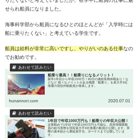
りたくないと考えていましたが、在学中に船員の仕事に魅
せられ船員になりました。
海事科学部から船員になるひとのほとんどが「入学時には
船に乗りたくない」と考えている学生です。
船員は給料が非常に高いですし、やりがいのある仕事
なの
でお勧めです。
船乗り最高！！船乗りになるメリット！
新卒1年目から年収1000万！90日の連続長期休暇あり！な
どなど 様々なメリットがある職業「船乗り」を某大手3社
海運の現役外航船員が発表します。
hunannori.com
2020.07.01
1年目で年収1000万円も！船乗りの年収大公開！
企業勤めで1年目で年収1000万円も可能な、高所得職業船
員の給与形態を現役某大手3社海運の船員が公開します。実
際の基本給から乗組員手当、ボーナスまで公開していま
す。