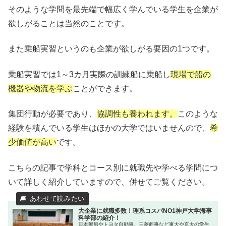
そのような学問を最先端で幅広く学んでいる学生を企業が
欲しがることは当然のことです。
また乗船実習というのも企業が欲しがる要因の1つです。
乗船実習では1～3カ月実際の訓練船に乗船し
現場で船の
機器や物流を学ぶ
ことができます。
集団行動が必要であり、
協調性も養われます。
このような
経験を積んでいる学生はほかの大学ではいませんので、
希
少価値が高い
です。
こちらの記事で学科とコース別に就職先や学べる学問につ
いて詳しく紹介していますので、併せてご覧ください。
大企業に就職多数！理系コスパNO1神戸大学海事
科学部の紹介！
日本郵船やトヨタ自動車、三菱商事など東大や京大の学生