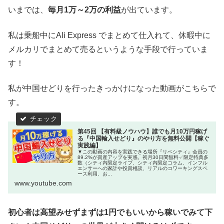
いまでは、
毎月1万～2万の利益
が出ています。
私は乗船中にAli Express でまとめて仕入れて、休暇中に
メルカリでまとめて売るというような手段で行っていま
す！
私が中国せどりを行ったきっかけになった動画がこちらで
す。
第45回 【有料級ノウハウ】誰でも月10万円稼げ
る『中国輸入せどり』のやり方を無料公開【稼ぐ
実践編】
▼この動画の内容を実践できる場所『リベシティ』会員の
89.2%が資産アップを実感。初月30日間無料✓限定特典多
数（シティ内限定ライブ、シティ内限定コラム、インフル
エンサーへの家計や投資相談、リアルのコワーキングスペ
ース利用、お...
www.youtube.com
初心者は高望みせずまずは1円でもいいから稼いでみて下