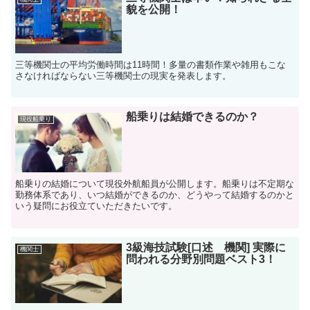
貌を公開！
三等機関士の平均労働時間は11時間！多量の書類作業や雑用もこな
さなければならない三等機関士の現実を発表します。
船乗りは結婚できるのか？
現役船乗り
船乗りの結婚について現役外航船員が公開します。船乗りは不定期な
勤務体系であり、いつ結婚ができるのか、どうやって結婚するのかと
いう疑問にお役立ていただきたいです。
3級海技試験[口述 機関] 実際に
機関士
問われる分野別問題ベスト3！