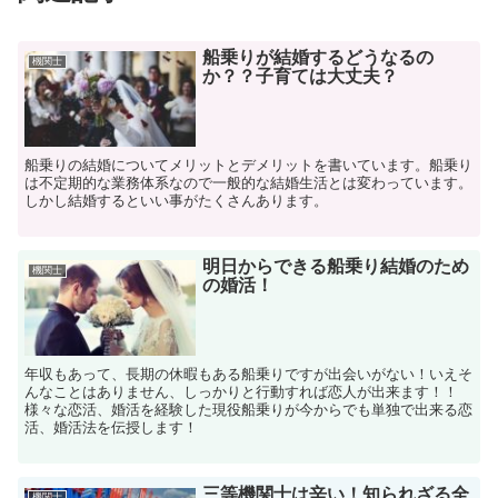
船乗りが結婚するどうなるの
機関士
か？？子育ては大丈夫？
船乗りの結婚についてメリットとデメリットを書いています。船乗り
は不定期的な業務体系なので一般的な結婚生活とは変わっています。
しかし結婚するといい事がたくさんあります。
明日からできる船乗り結婚のため
機関士
の婚活！
年収もあって、長期の休暇もある船乗りですが出会いがない！いえそ
んなことはありません、しっかりと行動すれば恋人が出来ます！！
様々な恋活、婚活を経験した現役船乗りが今からでも単独で出来る恋
活、婚活法を伝授します！
三等機関士は辛い！知られざる全
機関士