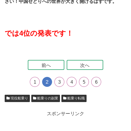
さい！中国せどりへの世界が大きく開けるはずです。
では4位の発表です！
前へ
次へ
2
1
3
4
5
6
現役船乗り
船乗りの副業
船乗り転職
スポンサーリンク